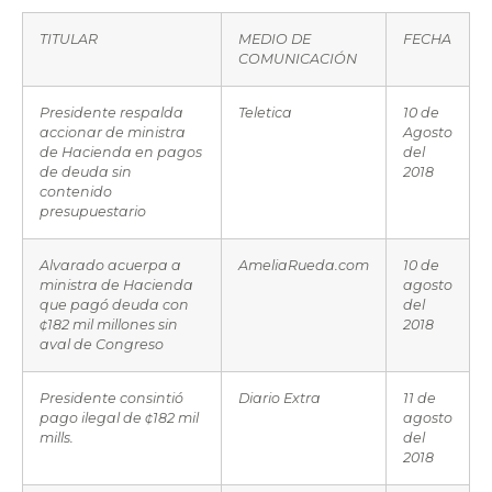
TITULAR
MEDIO DE
FECHA
COMUNICACIÓN
Presidente respalda
Teletica
10 de
accionar de ministra
Agosto
de Hacienda en pagos
del
de deuda sin
2018
contenido
presupuestario
Alvarado acuerpa a
AmeliaRueda.com
10 de
ministra de Hacienda
agosto
que pagó deuda con
del
¢182 mil millones sin
2018
aval de Congreso
Presidente consintió
Diario Extra
11 de
pago ilegal de ¢182 mil
agosto
mills.
del
2018