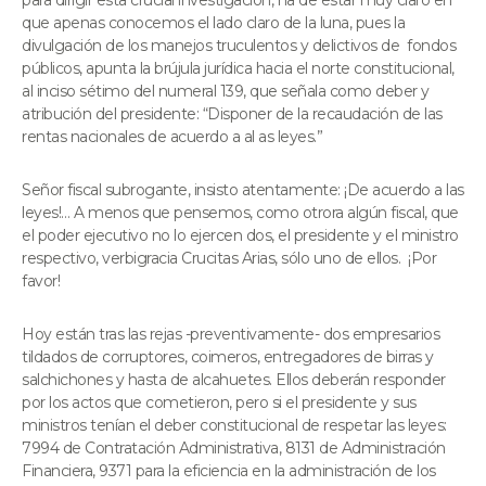
que apenas conocemos el lado claro de la luna, pues la
divulgación de los manejos truculentos y delictivos de fondos
públicos, apunta la brújula jurídica hacia el norte constitucional,
al inciso sétimo del numeral 139, que señala como deber y
atribución del presidente: “Disponer de la recaudación de las
rentas nacionales de acuerdo a al as leyes.”
Señor fiscal subrogante, insisto atentamente: ¡De acuerdo a las
leyes!… A menos que pensemos, como otrora algún fiscal, que
el poder ejecutivo no lo ejercen dos, el presidente y el ministro
respectivo, verbigracia Crucitas Arias, sólo uno de ellos. ¡Por
favor!
Hoy están tras las rejas -preventivamente- dos empresarios
tildados de corruptores, coimeros, entregadores de birras y
salchichones y hasta de alcahuetes. Ellos deberán responder
por los actos que cometieron, pero si el presidente y sus
ministros tenían el deber constitucional de respetar las leyes:
7994 de Contratación Administrativa, 8131 de Administración
Financiera, 9371 para la eficiencia en la administración de los