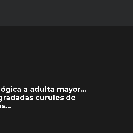
lógica a adulta mayor…
egradadas curules de
as…