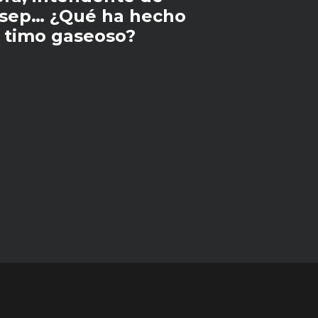
esep… ¿Qué ha hecho
l timo gaseoso?