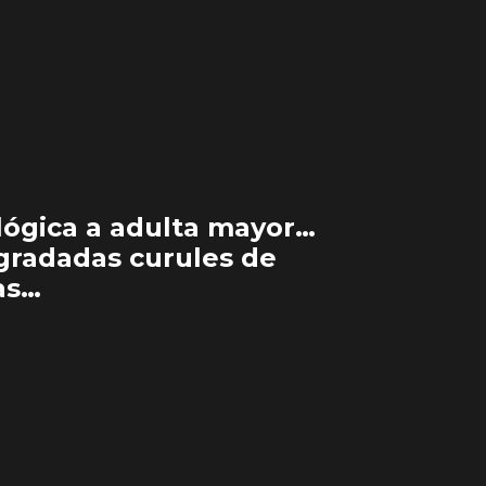
lógica a adulta mayor…
egradadas curules de
as…