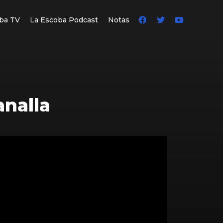
ba TV
La Escoba Podcast
Notas
analla