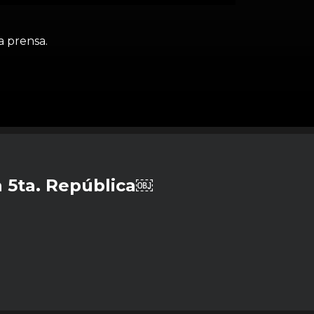
a prensa.
 5ta. República￼