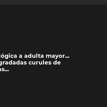
lógica a adulta mayor…
egradadas curules de
as…