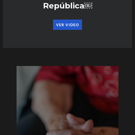
República￼
VER VIDEO