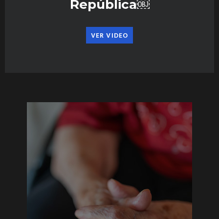
República￼
VER VIDEO