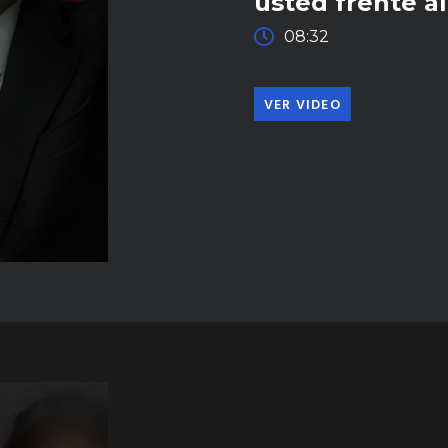
usted frente a
08:32
VER VIDEO