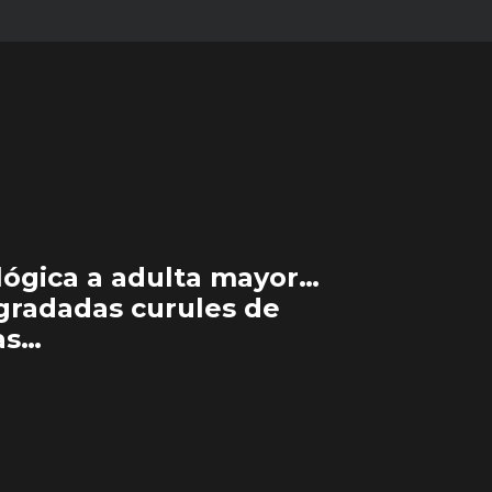
lógica a adulta mayor…
egradadas curules de
as…