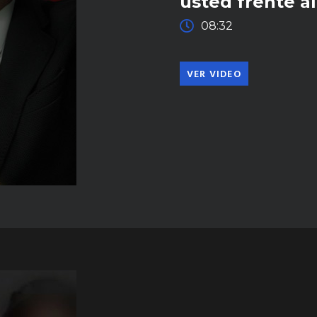
usted frente a
08:32
VER VIDEO