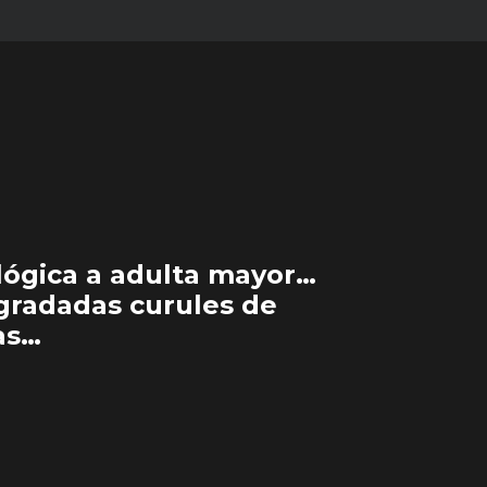
lógica a adulta mayor…
egradadas curules de
as…