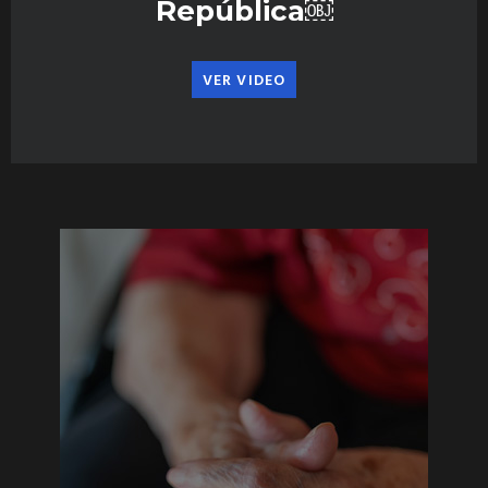
República￼
VER VIDEO