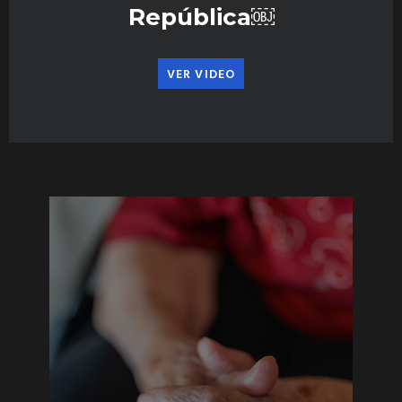
República￼
VER VIDEO