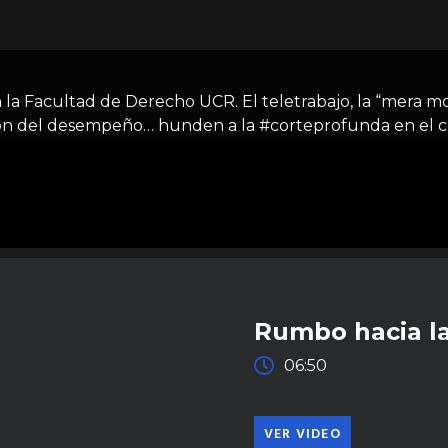
la Facultad de Derecho UCR. El teletrabajo, la “mera mor
ón del desempeño… hunden a la #corteprofunda en el col
Rumbo hacia la
06:50
VER VIDEO