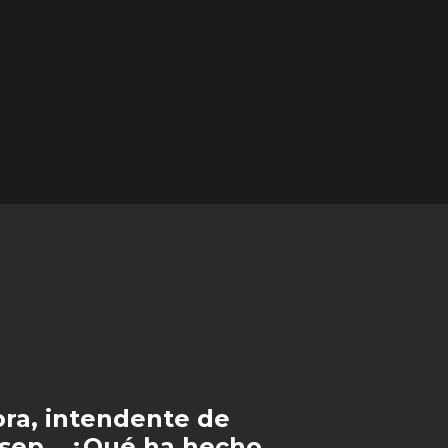
ra, intendente de
esep… ¿Qué ha hecho