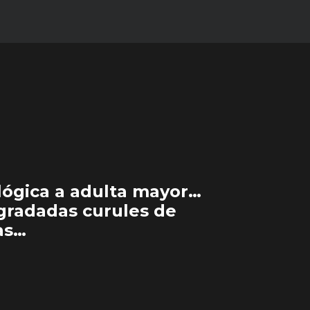
lógica a adulta mayor…
egradadas curules de
as…