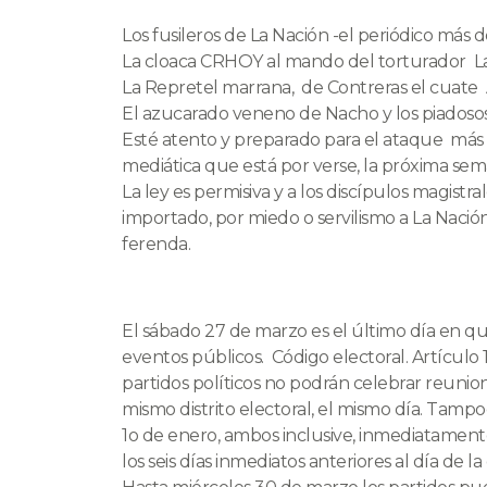
Los fusileros de La Nación -el periódico más 
La cloaca CRHOY al mando del torturador 
La Repretel marrana, de Contreras el cuate
El azucarado veneno de Nacho y los piadosos
Esté atento y preparado para el ataque más a
mediática que está por verse, la próxima sem
La ley es permisiva y a los discípulos magist
importado, por miedo o servilismo a La Nació
ferenda.
El sábado 27 de marzo es el último día en qu
eventos públicos. Código electoral. Artículo 13
partidos políticos no podrán celebrar reunio
mismo distrito electoral, el mismo día. Tampo
1o de enero, ambos inclusive, inmediatamente 
los seis días inmediatos anteriores al día de la