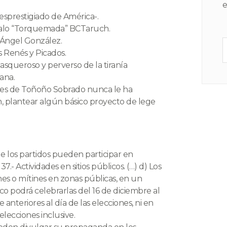
e
desprestigiado de América-.
Lalo “Torquemada” BCTaruch.
 Ángel González.
 Renés y Picados.
squeroso y perverso de la tiranía
ana.
rales de Toñoño Sobrado nunca le ha
n, plantear algún básico proyecto de lege
e los partidos pueden participar en
7.- Actividades en sitios públicos. (…) d) Los
nes o mítines en zonas públicas, en un
co podrá celebrarlas del 16 de diciembre al
anteriores al día de las elecciones, ni en
 elecciones inclusive.