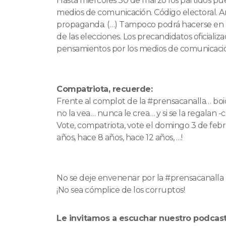
Hasta miércoles 30 de marzo los partidos p
medios de comunicación. Código electoral. Art
propaganda. (…) Tampoco podrá hacerse en los
de las elecciones. Los precandidatos oficializ
pensamientos por los medios de comunicació
Compatriota, recuerde:
Frente al complot de la #prensacanalla… boico
no la vea… nunca le crea… y si se la regalan 
Vote, compatriota, vote el domingo 3 de feb
años, hace 8 años, hace 12 años, …!
No se deje envenenar por la #prensacanalla
¡No sea cómplice de los corruptos!
Le invitamos a escuchar nuestro podcast