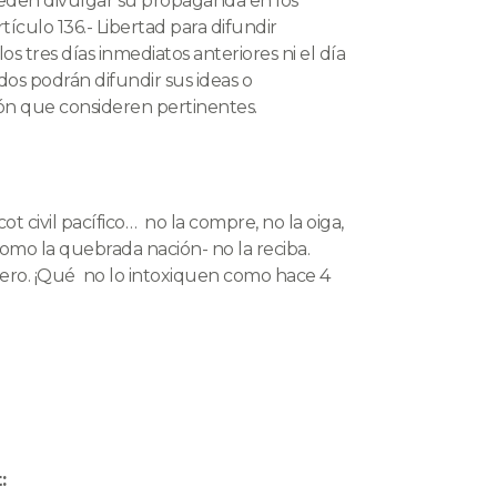
ueden divulgar su propaganda en los
ículo 136.- Libertad para difundir
 tres días inmediatos anteriores ni el día
ados podrán difundir sus ideas o
n que consideren pertinentes.
t civil pacífico… no la compre, no la oiga,
-como la quebrada nación- no la reciba.
rero. ¡Qué no lo intoxiquen como hace 4
: