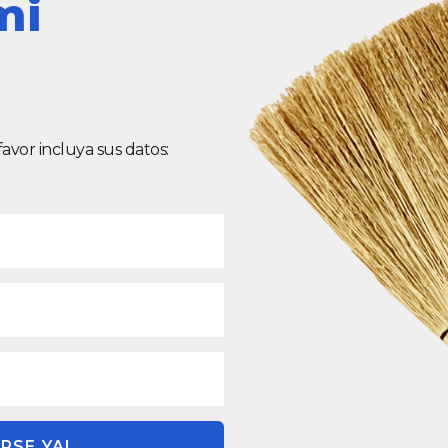
mi
 favor incluya sus datos:
RSE YA!