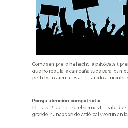
Como siempre lo ha hecho la psicópata #prens
que no regula la campaña sucia para los medi
prohíbe los anuncios a los partidos durante los
Ponga atención compatriota:
El jueve 31 de marzo, el viernes 1, el sábado 
grande inundación de estiércol y serrín en las