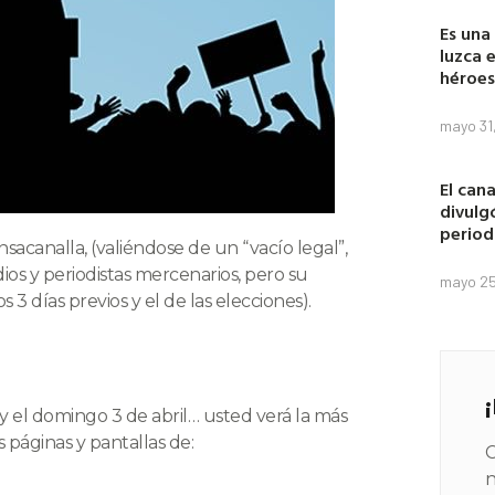
Es una
luzca 
héroes
mayo 31
El cana
divulg
period
acanalla, (valiéndose de un “vacío legal”,
os y periodistas mercenarios, pero su
mayo 25
 3 días previos y el de las elecciones).
2 y el domingo 3 de abril… usted verá la más
 páginas y pantallas de:
C
n