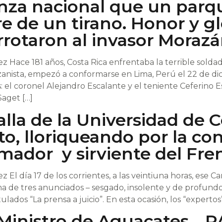
nza nacional que un parq
e de un tirano. Honor y gl
rotaron al invasor Morazá
 Hace 181 años, Costa Rica enfrentaba la terrible solda
zanista, empezó a conformarse en Lima, Perú el 22 de d
: el coronel Alejandro Escalante y el teniente Ceferino 
Saget […]
alla de la Universidad de C
to, lloriqueando por la co
amador y sirviente del Fre
 El día 17 de los corrientes, a las veintiuna horas, ese
ma de tres anunciados – sesgado, insolente y de profundo
ulados “La prensa a juicio”. En esta ocasión, los “expertos”
y Ministro de Aguacates…