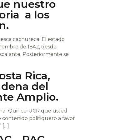
ue nuestro
oria a los
n.
desca cachureca. El estado
iciembre de 1842, desde
Escalante. Posteriormente se
osta Rica,
ndena del
nte Amplio.
 Canal Quince-UCR que usted
 contenido politiquero a favor
 […]
 PAC… PAC…