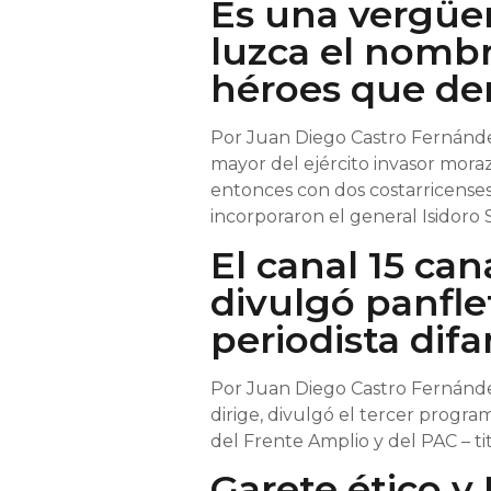
Es una vergüe
luzca el nombr
héroes que der
Por Juan Diego Castro Fernández
mayor del ejército invasor mora
entonces con dos costarricenses
incorporaron el general Isidoro 
El canal 15 can
divulgó panfle
periodista dif
Por Juan Diego Castro Fernández
dirige, divulgó el tercer progra
del Frente Amplio y del PAC – tit
Garete ético 